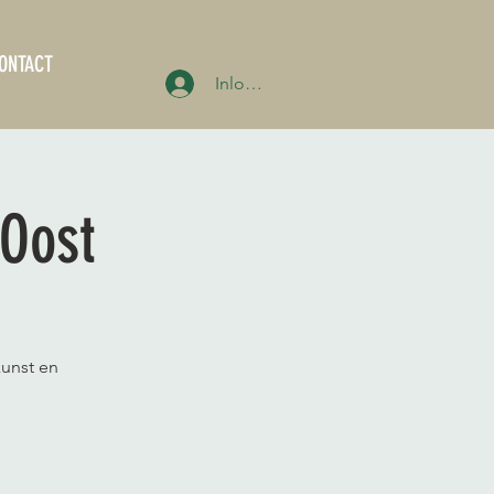
ONTACT
Inloggen
-Oost
kunst en