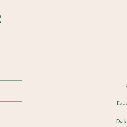
R
Expo
Dial