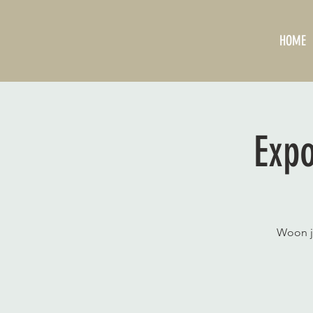
HOME
Expo
Woon ji